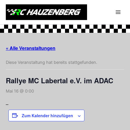
Zum
Inhalt
springen
« Alle Veranstaltungen
Diese Veranstaltung hat bereits stattgefunden.
Rallye MC Labertal e.V. im ADAC
Mai 16 @ 0:00
–
Zum Kalender hinzufügen