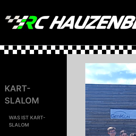
Zum
Inhalt
springen
KART-
SLALOM
WAS IST KART-
SLALOM