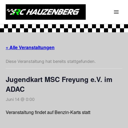
Zum
Inhalt
springen
« Alle Veranstaltungen
Diese Veranstaltung hat bereits stattgefunden.
Jugendkart MSC Freyung e.V. im
ADAC
Juni 14 @ 0:00
Veranstaltung findet auf Benzin-Karts statt