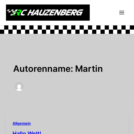
Zum
Inhalt
springen
Autorenname: Martin
Allgemein
Hallo Welt!